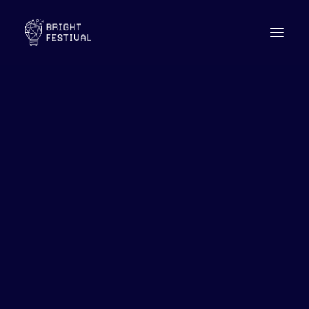
Firenze 2026
Leipzig 2025
Firenze 2025
Leipzig 2024
Bright Festival Firenze 2024
Leipzig 2023
Firenze 2023
Firenze 2023
Leipzig 2022
Leipzig 2021
Leipzig 2020
Firenze 2019
Explore