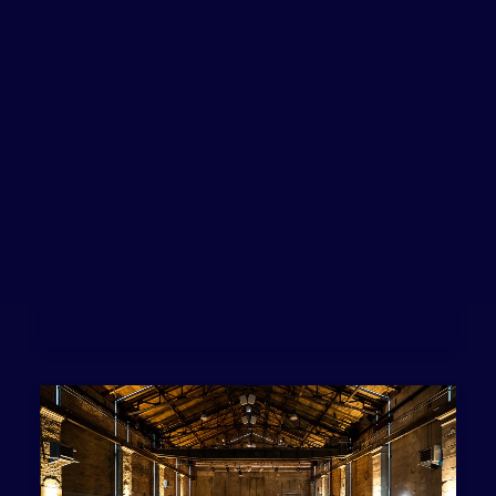
Safe entertainment: is it
possible to manage events
in the age of Corona?
Against all the pandemic odds, Bright
Festival Connect took place on
October…
by Bright Festival